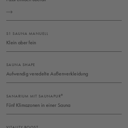
EINFACH EIN- UND AUSFAHREN
S1 SAUNA MANUELL
Klein aber fein
KLEIN ABER FEIN
SAUNA SHAPE
Aufwendig veredelte Außenverkleidung
AUFWENDIG VEREDELTE AUSSENVERKLEIDUNG
®
SANARIUM MIT SAUNAPUR
Fünf Klimazonen in einer Sauna
FÜNF KLIMAZONEN IN EINER SAUNA
VITALITY BOOST