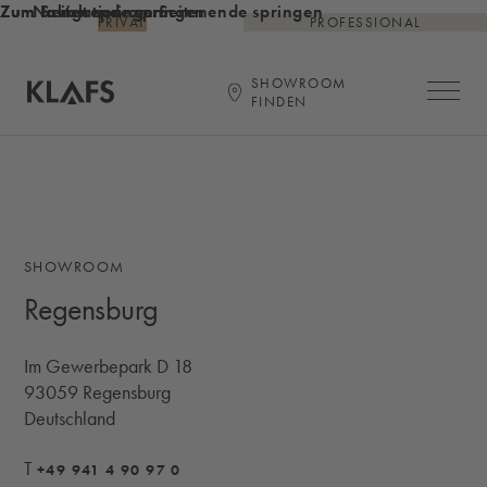
Zum Inhalt springen
Zum Seitenende springen
Zur Navigation am Seitenende springen
PRIVAT
PROFESSIONAL
SHOWROOM
Hauptna
FINDEN
Startseite
SHOWROOM
Regensburg
Im Gewerbepark D 18
93059
Regensburg
Deutschland
T
+49 941 4 90 97 0