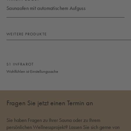
Saunaofen mit automatischem Aufguss
SAUNAOFEN MIT AUTOMATISCHEM AUFGUSS
WEITERE PRODUKTE
S1 INFRAROT
Wohlfühlen ist Einstellungssache
S1 INFRAROT
Fragen Sie jetzt einen Termin an
Sie haben Fragen zu Ihrer Sauna oder zu Ihrem
persönlichen Wellnessprojekt? Lassen Sie sich gerne von