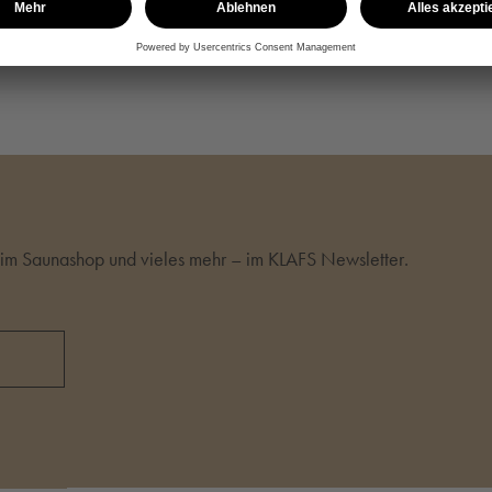
de
de
m Saunashop und vieles mehr – im KLAFS Newsletter.