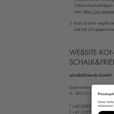
Online-Kaufverträgen un
unter
http://ec.europ
Klafs ist nicht verpfli
und hat sich gegen ein
WEBSITE-KO
SCHALK&FRIE
schalk&friends GmbH
Lindwurmstraße 124
D - 80337 München
T
+49 (0)89 442358 - 0
F +49 (0)89 442358 - 2