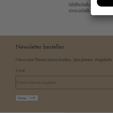
info@schalk-and-friends.
www.schalk-and-friends.
Newsletter bestellen
News zum Thema Sauna kaufen, Spa planen, Angebote i
E-Mail
Weiter