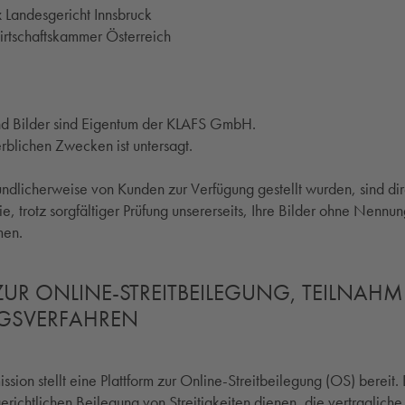
Landesgericht Innsbruck
rtschaftskammer Österreich
nd Bilder sind Eigentum der KLAFS GmbH.
blichen Zwecken ist untersagt.
ndlicherweise von Kunden zur Verfügung gestellt wurden, sind dir
e, trotz sorgfältiger Prüfung unsererseits, Ihre Bilder ohne Nennung
men.
UR ONLINE-STREITBEILEGUNG, TEILNAH
NGSVERFAHREN
ion stellt eine Plattform zur Online-Streitbeilegung (OS) bereit. D
erichtlichen Beilegung von Streitigkeiten dienen, die vertraglich