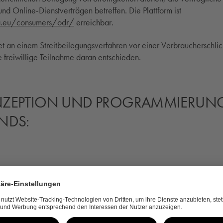
d Online-Dienstverträgen betreffen. Die Plattform ist
a.eu/consumers/odr/
erreichbar.
chtet an einem Streitbeilegungsverfahren vor einer Verbraucherschli
e freiwillige Teilnahme daran entschieden.
NZEPTION UND PROGRAMMIERUN
NDS:
0