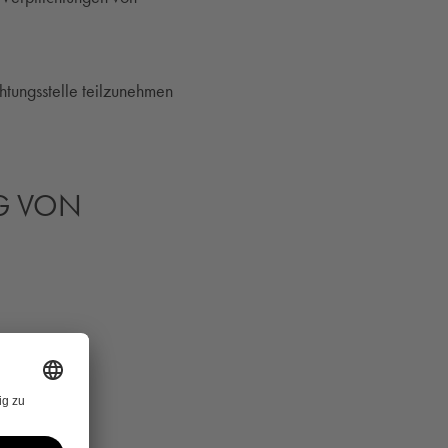
chtungsstelle teilzunehmen
G VON