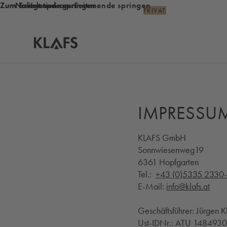
Zum Inhalt springen
Zum Seitenende springen
Zur Navigation am Seitenende springen
PRIVAT
Startseite
IMPRESSU
KLAFS GmbH
Sonnwiesenweg19
6361 Hopfgarten
Tel.:
+43 (0)5335 2330
E-Mail:
info@klafs.at
Geschäftsführer: Jürgen 
Ust-IDNr.: ATU 148493