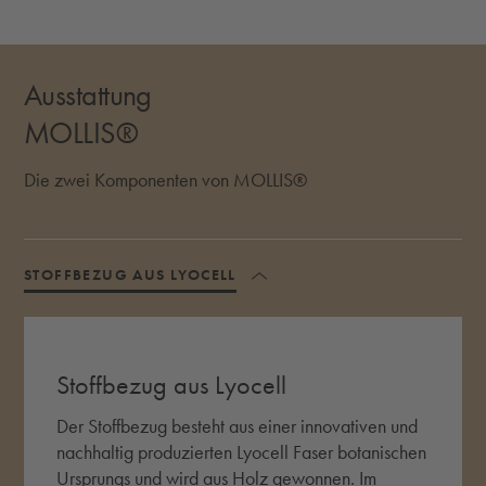
Ausstattung
MOLLIS®
Die zwei Komponenten von MOLLIS®
STOFFBEZUG AUS LYOCELL
AKKORDEON UMSCHALTEN
Stoffbezug aus Lyocell
Der Stoffbezug besteht aus einer innovativen und
nachhaltig produzierten Lyocell Faser botanischen
Ursprungs und wird aus Holz gewonnen. Im