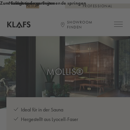
Zum Inhalt springen
Zum Seitenende springen
Zur Navigation am Seitenende springen
PRIVAT
PROFESSIONAL
SHOWROOM
Hauptna
FINDEN
Startseite
MOLLIS®
Ideal für in der Sauna
Hergestellt aus Lyocell-Faser