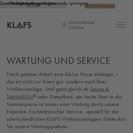
Zum Inhalt springen
Zum Seitenende springen
Zur Navigation am Seitenende springen
PRIVAT
PROFESSIONAL
SHOWROOM
Hauptna
FINDEN
Startseite
WARTUNG UND SERVICE
Nach getaner Arbeit eine kleine Pause einlegen –
das tut nicht nur Ihnen gut, sondern auch Ihrer
Wellnessanlage. Und ganz gleich ob
Sauna &
®
SANARIUM
oder Dampfbad, der beste Start in die
Sommerpause ist immer eine Wartung durch unsere
Experten. Fachmännischer Service, speziell für die
unterschiedlichen KLAFS Wellnessanlagen: Entdecken
Sie unsere Wartungspakete.