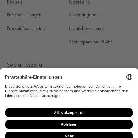
Presse
Karriere
Pressemitteilungen
Stellenangebote
Presseinfos erhalten
Initiativbewerbung
Schnuppern bei KLAFS
Social Media
KLAFS auf Instagram
KLAFS auf Youtube
KLAFS auf Pinterest
KLAFS auf Facebook
Cookie-Einstellungen
Newsletter
Datenschutz
Rechtliche Hinweise
Impressum
Sitemap