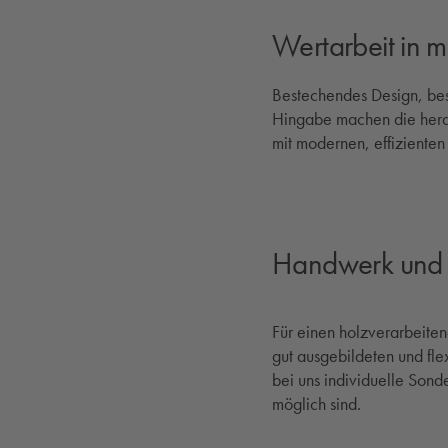
Wertarbeit in 
Bestechendes Design, bes
Hingabe machen die heraus
mit modernen, effiziente
Handwerk und 
Für einen holzverarbeite
gut ausgebildeten und fle
bei uns individuelle Son
möglich sind.