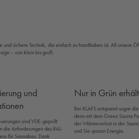
e und sichere Technik, die einfach zu handhaben ist. All unsere Ö
ign – von klein bis groß.
ierung und
Nur in Grün erhält
ationen
Bei KLAFS entspannt sogar die
denn mit dem Green Sauna Pa
euerungen sind VDE-geprüft
der Wärmeverlust in der Sauna
en die Anforderungen des RAL-
und Sie sparen Energie.
ens für Saunabau. Dank