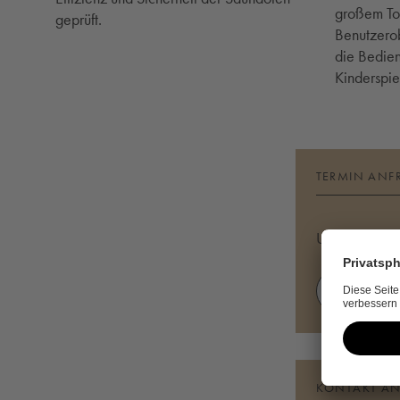
großem Tou
geprüft.
Benutzerob
die Bedie
Kinderspie
TERMIN ANF
Unsere Expert
TERMIN 
KONTAKT A