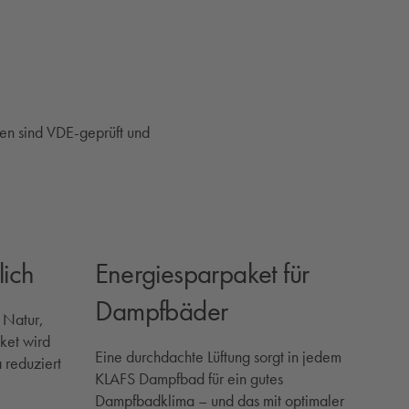
fen sind VDE-geprüft und
lich
Energiesparpaket für
Dampfbäder
 Natur,
ket wird
Eine durchdachte Lüftung sorgt in jedem
 reduziert
KLAFS Dampfbad für ein gutes
Dampfbadklima – und das mit optimaler