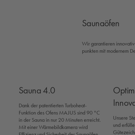
Saunaöfen
Wir garantieren innovativ
punkten mit modernem Des
Sauna 4.0
Optim
Innov
Dank der patentierten Turboheat-
Funktion des Ofens MAJUS sind 90 °C
Unsere St
in der Sauna in nur 20 Minuten erreicht.
und erfüll
Mit einer Wärmebildkamera wird
Gütezeich
Effizienz und Sicherheit der Saunaöfen