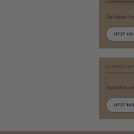
Sie haben Fr
JETZT K
KATALOG BE
Inspiration r
JETZT BE