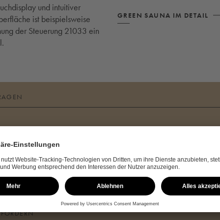
chdisplay und intuitiver
GREEN SAUNA IM DETAIL
erfläche ist beispielsweise
nung der Steuerung 21033 ein
l.
RAGEN
en beraten Sie gerne persönlich zu Ihrem Sauna- und Wellnesspro
ANFRAGEN
NFORDERN