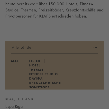
heute bereits weit über 150.000 Hotels, Fitness-
Studios, Thermen, Freizeitbäder, Kreuzfahrtschiffe und
Privatpersonen für KLAFS entschieden haben.
ALLE
FILTER
HOTEL
THERME
FITNESS STUDIO
DAYSPA
KREUZFAHRTSCHIFF
SONSTIGES
RIGA, LETTLAND
Espa Riga