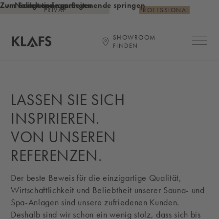
Zum Inhalt springen
Zum Seitenende springen
Zur Navigation am Seitenende springen
PRIVAT
PROFESSIONAL
SHOWROOM
Hauptna
FINDEN
Startseite
LASSEN SIE SICH
INSPIRIEREN.
VON UNSEREN
REFERENZEN.
Der beste Beweis für die einzigartige Qualität,
Wirtschaftlichkeit und Beliebtheit unserer Sauna- und
Spa-Anlagen sind unsere zufriedenen Kunden.
Deshalb sind wir schon ein wenig stolz, dass sich bis