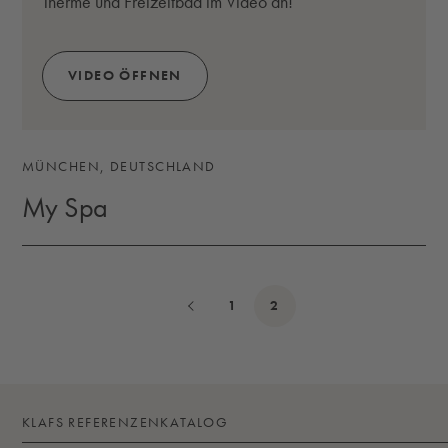
Therme und Freizeitbad im Video an!
VIDEO ÖFFNEN
(ÖFFNET SICH IN EINEM MODALEN FENSTER)
MÜNCHEN, DEUTSCHLAND
My Spa
MY SPA
1
2
KLAFS REFERENZENKATALOG