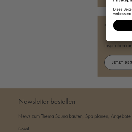
KATALOG BE
Inspiration r
JETZT BE
Newsletter bestellen
News zum Thema Sauna kaufen, Spa planen, Angebote i
E-Mail