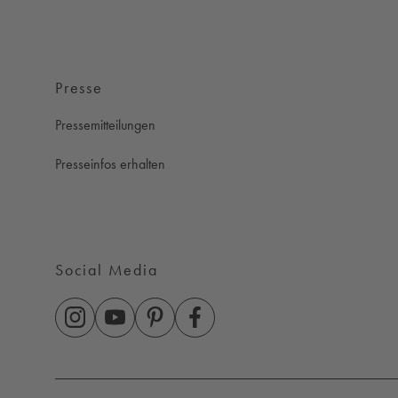
Presse
Pressemitteilungen
Presseinfos erhalten
Social Media
KLAFS auf Instagram
KLAFS auf Youtube
KLAFS auf Pinterest
KLAFS auf Facebook