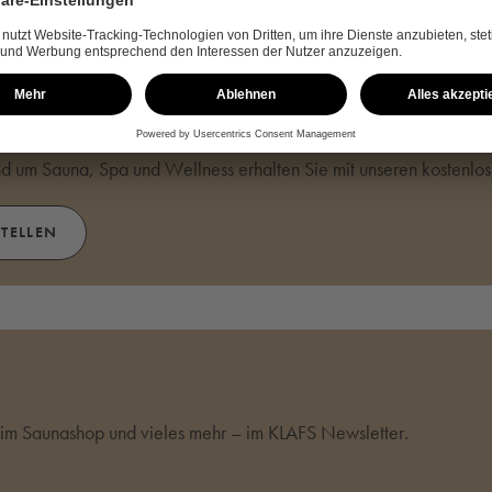
STELLEN
und um Sauna, Spa und Wellness erhalten Sie mit unseren kostenlo
STELLEN
m Saunashop und vieles mehr – im KLAFS Newsletter.