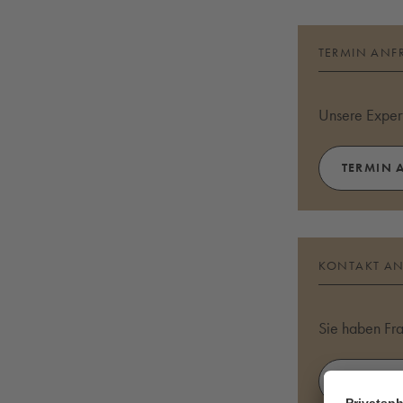
TERMIN ANF
Unsere Expert
TERMIN 
KONTAKT A
Sie haben Fr
JETZT K