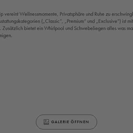
p vereint Wellnessmomente, Privatsphäre und Ruhe zu erschwingli
sstattungskategorien („Classic“, „Premium“ und „Exclusive“) ist mi
. Zusätzlich bietet ein Whirlpool und Schwebeliegen alles was m
nigen.
(ÖFFNET SICH IN EINEM MODALEN FENS
GALERIE ÖFFNEN