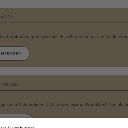
RAGEN
en beraten Sie gerne persönlich zu Ihrem Sauna- und Wellnesspro
ANFRAGEN
NFORDERN
agen zum Unternehmen KLAFS oder unseren Produkten? Kontaktier
ONTAKTIEREN