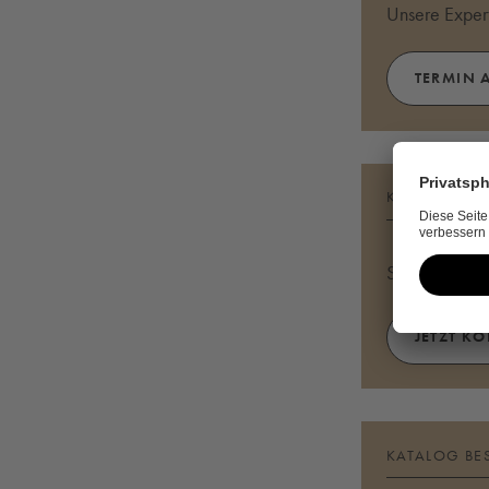
Unsere Expert
TERMIN 
KONTAKT A
Sie haben Fr
JETZT K
KATALOG BE