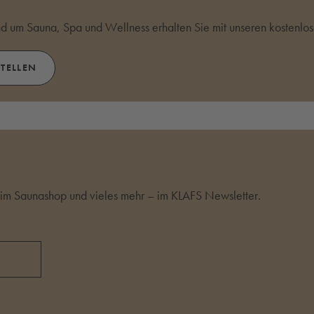
und um Sauna, Spa und Wellness erhalten Sie mit unseren kostenlo
STELLEN
m Saunashop und vieles mehr – im KLAFS Newsletter.