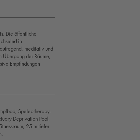
s. Die öffentliche
chselnd in
 aufregend, meditativ und
rten Übergang der Räume,
ensive Empfindungen
mpfbad, Speleotherapy-
tuary Deprivation Pool,
tnessraum, 25 m tiefer
n.