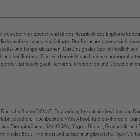
t sich über vier Ebenen und ist das Herzstück des Euphoria Retreat
die komplexeste und vielfältigste: Der Besucher bewegt sich abwe
gkeits- und Temperaturzonen. Das Design des Spa ist friedlich und
ich und frei fließend. Dies wird erreicht durch einen choreografie
mperatur, Luftfeuchtigkeit, Texturen, Materialien und Gerüche int
 Finnische Sauna DOME, Tepidarium, byzantinisches Hamam, Da
rlebnisduschen, Tauchbecken, Watsu-Pool, Kneipp-Therapie, Sanc
 und Therapieräume, SANOSPA, Yoga-, Pilates-,Gymnastik-und Fi
rn an der Basis, Wellness und Entspannungsbereiche, Spa-Garte