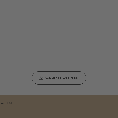
(ÖFFNET SICH IN EINEM MODALEN FENS
GALERIE ÖFFNEN
RAGEN