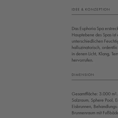
IDEE & KONZEPTION
Das Euphoria Spa erstreck
Hauptebene des Spas ist 
unterschiedlichen Feuchti
halluzinatorisch, ordentl
in denen Licht, Klang, Te
hervorrufen.
DIMENSION
Gesamtfläche: 3.000 m².
Salzraum, Sphere Pool, E
Eisbrunnen, Behandlungs-
Brunnenraum mit Fußbäde