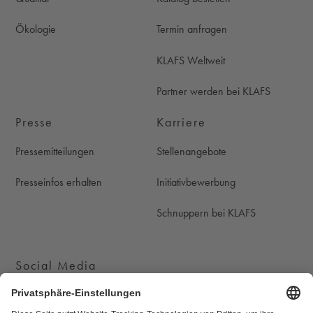
Ökologie
Termin anfragen
KLAFS Weltweit
Partner werden bei KLAFS
Presse
Karriere
Pressemitteilungen
Stellenangebote
Presseinfos erhalten
Initiativbewerbung
Schnuppern bei KLAFS
Social Media
KLAFS auf Instagram
KLAFS auf Youtube
KLAFS auf Pinterest
KLAFS auf Facebook