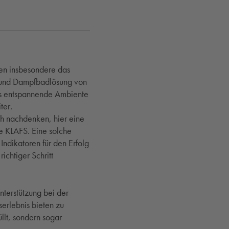
ten insbesondere das
 und Dampfbadlösung von
das entspannende Ambiente
ter.
ch nachdenken, hier eine
ie KLAFS. Eine solche
 Indikatoren für den Erfolg
ichtiger Schritt
nterstützung bei der
erlebnis bieten zu
llt, sondern sogar