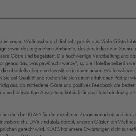
um neuen Wellnessbereich fiel sehr positiv aus. Viele Gäste lob
esign sowie das angenehme Ambiente, das durch die neue Sauna-
Unsere Gäste sind begeistert. Die hochwertige Verarbeitung und 
ar genau das, was gewünscht wurde“, so die Hotelbetreiberin wei
die ebenfalls über eine Investition in einen neuen Wellnessberei
 Sie auf Qualität und suchen Sie sich einen erfahrenen Partner w
gfristig aus, da zufriedene Gäste und positives Feedback die besten
r eine hochwertige Ausstattung hat sich für das Hotel eindeutig als r
h herzlich bei KLAFS für die exzellente Zusammenarbeit und die U
essbereichs. „Wir sind stolz darauf, unseren Gästen ein Wellness
rüchen gerecht wird. KLAFS hat unsere Erwartungen nicht nur erfü