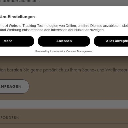
hließende Statement.
(ÖFFNET SICH IN EINEM MODALEN FENS
GALERIE ÖFFNEN
RAGEN
en beraten Sie gerne persönlich zu Ihrem Sauna- und Wellnesspro
ANFRAGEN
NFORDERN