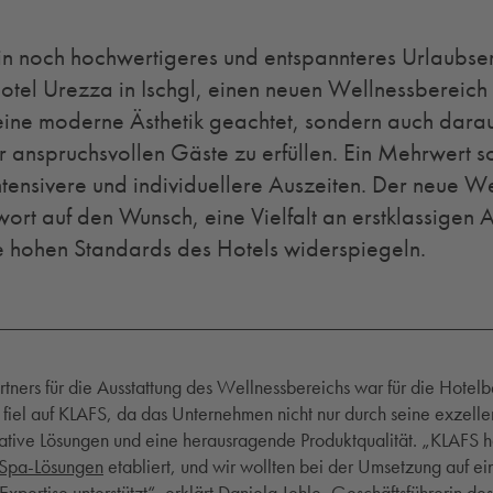
n noch hochwertigeres und entspannteres Urlaubserl
otel Urezza in Ischgl, einen neuen Wellnessbereich
 eine moderne Ästhetik geachtet, sondern auch darau
 anspruchsvollen Gäste zu erfüllen. Ein Mehrwert so
tensivere und individuellere Auszeiten. Der neue We
twort auf den Wunsch, eine Vielfalt an erstklassige
e hohen Standards des Hotels widerspiegeln.
rtners für die Ausstattung des Wellnessbereichs war für die Hotel
 fiel auf KLAFS, da das Unternehmen nicht nur durch seine exzell
tive Lösungen und eine herausragende Produktqualität. „KLAFS ha
 Spa-Lösungen
etabliert, und wir wollten bei der Umsetzung auf ei