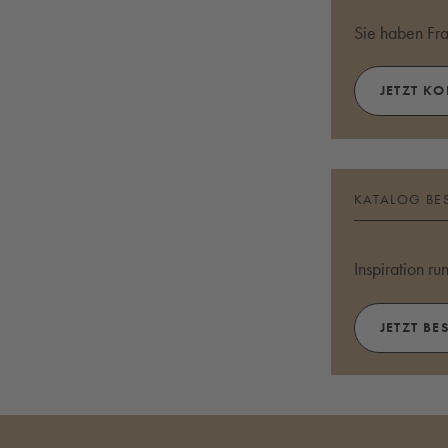
Sie haben Fr
JETZT K
KATALOG BE
Inspiration r
JETZT BE