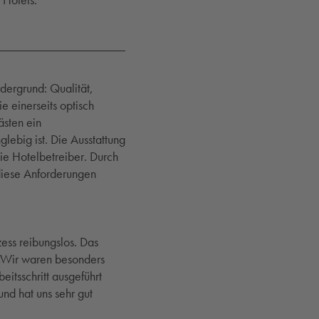
 Hotels.
dergrund: Qualität,
e einerseits optisch
ästen ein
glebig ist. Die Ausstattung
die Hotelbetreiber. Durch
diese Anforderungen
ss reibungslos. Das
 „Wir waren besonders
eitsschritt ausgeführt
nd hat uns sehr gut