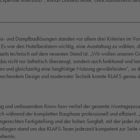
 Expertise unterstützt“, erklärt Daniela Jehle, Geschäftsführerin des
a- und Dampfbadlösungen standen vor allem drei Kriterien im Vor
 Es war den Hotelbesitzern wichtig, eine Ausstattung zu wählen, di
its technisch auf dem neuesten Stand ist. „Wir wollen unseren G
as nicht nur ästhetisch überzeugt, sondern auch funktional und lan
ten und gleichzeitig eine langfristige Nutzung gewährleisten“, so 
prechendem Design und modernster Technik konnte KLAFS genau 
ung und umfassendem Know-how verlief der gesamte Montageproze
ch während der kompletten Bauphase professionell und effizient.
gerechten Fertigstellung und der hohen Sorgfalt, mit der jeder Arb
nliegen stand uns das KLAFS-Team jederzeit kompetent zur Seite u
uherrin.