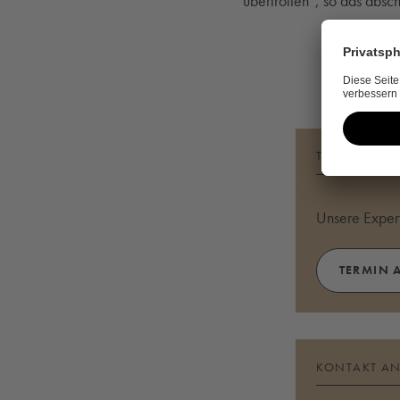
übertroffen“, so das absc
TERMIN ANF
Unsere Expert
TERMIN 
KONTAKT A