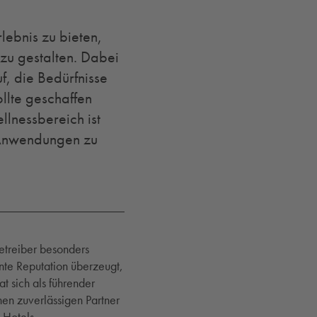
ebnis zu bieten,
 zu gestalten. Dabei
f, die Bedürfnisse
llte geschaffen
llnessbereich ist
n Anwendungen zu
betreiber besonders
ente Reputation überzeugt,
t sich als führender
nen zuverlässigen Partner