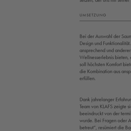
setzen, der uns mit seiner
UMSETZUNG
Bei der Auswahl der Saun
Design und Funktionalität.
ansprechend und andererse
Wellnesserlebnis bieten, d
soll höchsten Komfort bie
die Kombination aus ans
erfüllen.
Dank jahrelanger Erfahr
Team von KLAFS zeigte si
beeindruckt von der termin
wurde. Bei Fragen oder A
betreut“, resümiert die Ba