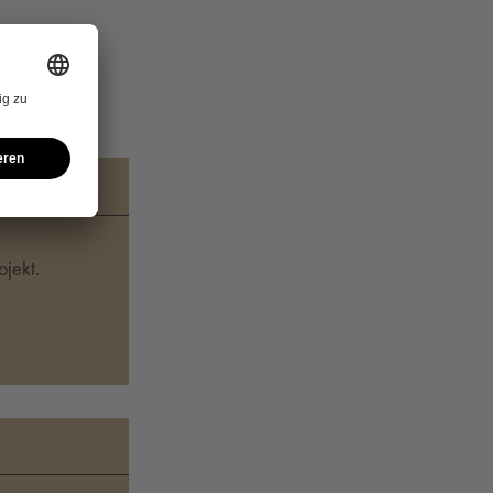
TER)
jekt.