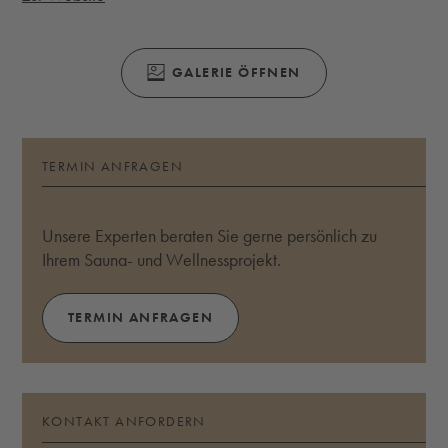
(ÖFFNET SICH IN EINEM MODALEN FENS
GALERIE ÖFFNEN
TERMIN ANFRAGEN
Unsere Experten beraten Sie gerne persönlich zu
Ihrem Sauna- und Wellnessprojekt.
TERMIN ANFRAGEN
KONTAKT ANFORDERN