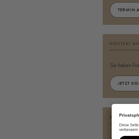
TERMIN 
KONTAKT A
Sie haben Fr
JETZT K
KATALOG BE
Inspiration r