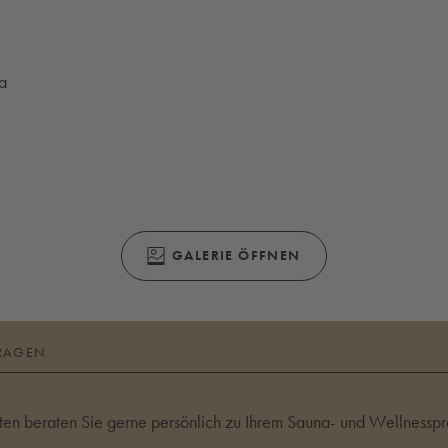
a
(ÖFFNET SICH IN EINEM MODALEN FENS
GALERIE ÖFFNEN
RAGEN
en beraten Sie gerne persönlich zu Ihrem Sauna- und Wellnesspro