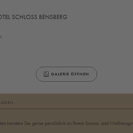
TEL SCHLOSS BENSBERG
ch
(ÖFFNET SICH IN EINEM MODALEN FENS
GALERIE ÖFFNEN
RAGEN
en beraten Sie gerne persönlich zu Ihrem Sauna- und Wellnesspro