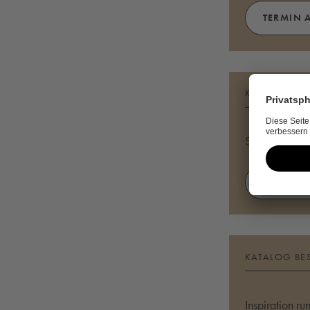
TERMIN 
KONTAKT A
Sie haben Fr
JETZT K
KATALOG BE
Inspiration r