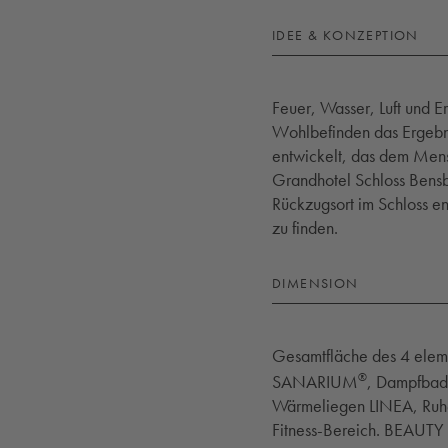
IDEE & KONZEPTION
Feuer, Wasser, Luft und E
Wohlbefinden das Ergebni
entwickelt, das dem Mens
Grandhotel Schloss Bensb
Rückzugsort im Schloss en
zu finden.
DIMENSION
Gesamtfläche des 4 eleme
®
SANARIUM
, Dampfbad,
Wärmeliegen LINEA, Ruhe
Fitness-Bereich. BEAUT