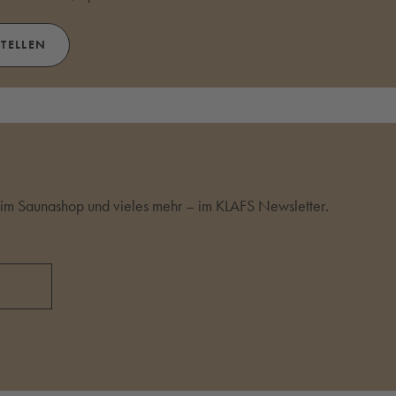
STELLEN
m Saunashop und vieles mehr – im KLAFS Newsletter.