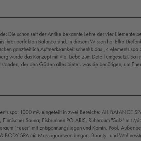
rde: Die schon seit der Antike bekannte Lehre der vier Elemente 
s ihrer perfekten Balance sind. In diesem Wissen hat Elke Diefen
chen ganzheitlich Aufmerksamkeit schenkt: das „4 elements spa b
erg wurde das Konzept mit viel Liebe zum Detail umgesetzt. So is
tstanden, der den Gästen alles bietet, was sie benötigen, um Ener
nts spa: 1000 m², eingeteilt in zwei Bereiche: ALL BALANCE SP
 Finnischer Sauna, Eisbrunnen POLARIS, Ruheraum "Salz" mit Mi
raum "Feuer" mit Entspannungsliegen und Kamin, Pool, Außenbe
Y & BODY SPA mit Massageanwendungen, Beauty- und Wellnesstr