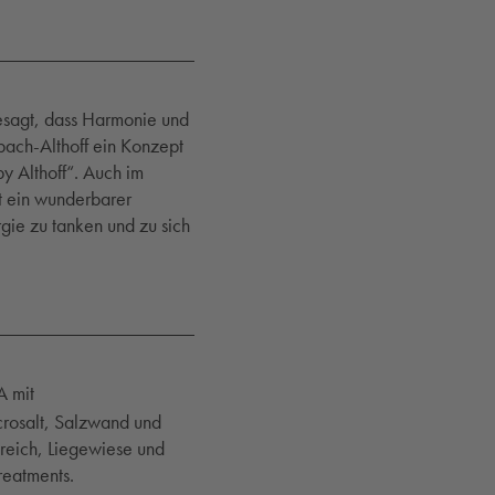
besagt, dass Harmonie und
bach-Althoff ein Konzept
y Althoff“. Auch im
t ein wunderbarer
gie zu tanken und zu sich
A mit
crosalt, Salzwand und
reich, Liegewiese und
eatments.