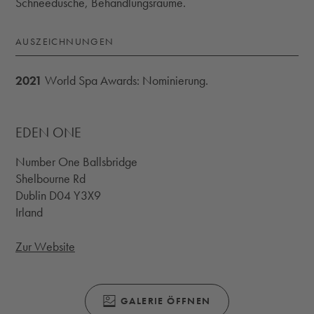
Schneedusche, Behandlungsräume.
AUSZEICHNUNGEN
2021
World Spa Awards: Nominierung.
EDEN ONE
Number One Ballsbridge
Shelbourne Rd
Dublin D04 Y3X9
Irland
Zur Website
(ÖFFNET SICH IN EINEM MODALEN FENS
GALERIE ÖFFNEN