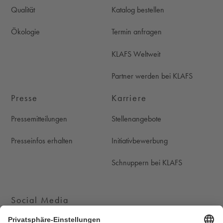
Qualität
Katalog bestellen
Ökologie
Termin anfragen
KLAFS Weltweit
Partner werden bei KLAFS
Presse
Karriere
Pressemitteilungen
Stellenangebote
Presseinfos erhalten
Initiativbewerbung
Schnuppern bei KLAFS
Social Media