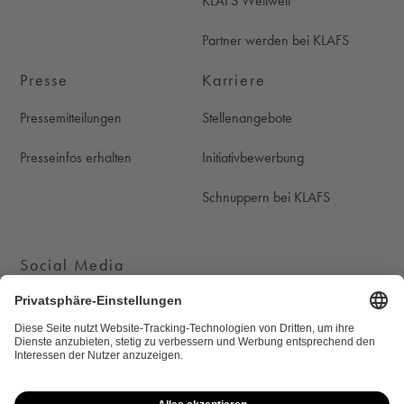
KLAFS Weltweit
Partner werden bei KLAFS
Presse
Karriere
Pressemitteilungen
Stellenangebote
Presseinfos erhalten
Initiativbewerbung
Schnuppern bei KLAFS
Social Media
KLAFS auf Instagram
KLAFS auf Youtube
KLAFS auf Pinterest
KLAFS auf Facebook
Cookie-Einstellungen
Newsletter
Datenschutz
Rechtliche Hinweise