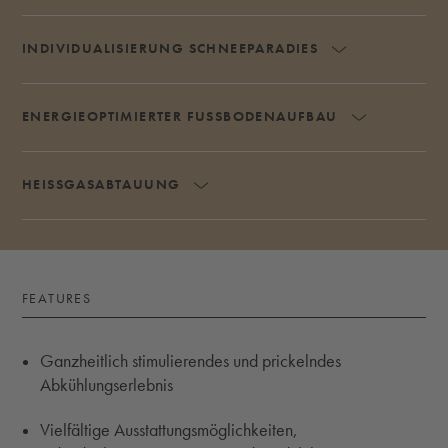
INDIVIDUALISIERUNG SCHNEEPARADIES
AKKORDEON 
ENERGIEOPTIMIERTER FUSSBODENAUFBAU
AKKORDEON
HEISSGASABTAUUNG
AKKORDEON UMSCHALTEN
FEATURES
Ganzheitlich stimulierendes und prickelndes
Abkühlungserlebnis
Vielfältige Ausstattungsmöglichkeiten,