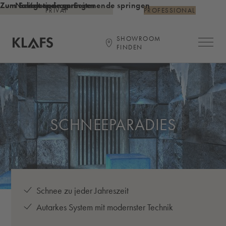
Zum Inhalt springen
Zum Seitenende springen
Zur Navigation am Seitenende springen
PRIVAT
PROFESSIONAL
SHOWROOM
Hauptna
FINDEN
Startseite
SCHNEEPARADIES
Schnee zu jeder Jahreszeit
Autarkes System mit modernster Technik