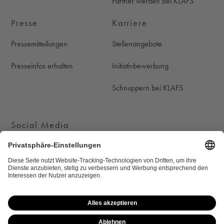
Partner werden bei KLAFS
Presse
Karriere
Pressemitteilungen
Stellenangebote
Presseinfos erhalten
Initiativbewerbung
Schnuppern bei KLAFS
Social Media
KLAFS auf Instagram
KLAFS auf Youtube
KLAFS auf Pinterest
KLAFS auf Facebook
Cookie-Einstellungen
Newsletter
Datenschutz
Rechtliche Hinweise
Impressum
Sitemap