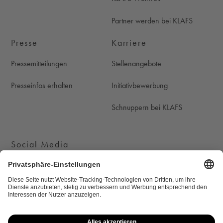
Partner werden bei KLAFS
Presse
Karriere
Pressemitteilungen
Stellenangebote
Presseinfos erhalten
Initiativbewerbung
Schnuppern bei KLAFS
Social Media
KLAFS auf Instagram
KLAFS auf Youtube
KLAFS auf Pinterest
KLAFS auf Facebook
Cookie-Einstellungen
Newsletter
Datenschutz
Rechtliche Hinweise