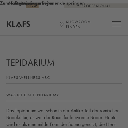
Zum Inhalt springen
Zum Seitenende springen
Zur Navigation am Seitenende springen
PRIVAT
PROFESSIONAL
SHOWROOM
Hauptna
FINDEN
Startseite
TEPIDARIUM
KLAFS WELLNESS ABC
WAS IST EIN TEPIDARIUM?
Das Tepidarium war schon in der Antike Teil der römischen
Badekultur; es war der Raum für lauwarme Bäder. Heute
wird es als eine milde Form der Sauna genutzt, die Herz