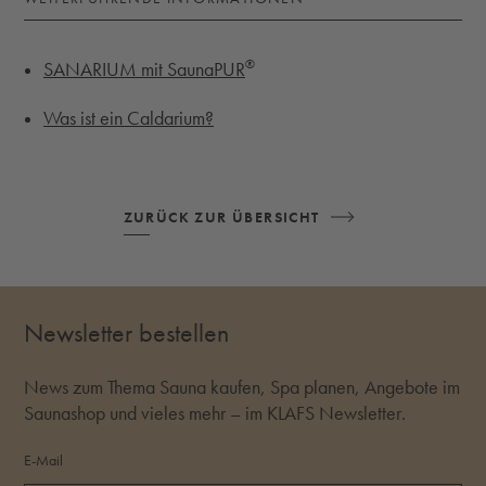
®
SANARIUM mit SaunaPUR
Was ist ein Caldarium?
ZURÜCK ZUR ÜBERSICHT
Newsletter bestellen
News zum Thema Sauna kaufen, Spa planen, Angebote im
Saunashop und vieles mehr – im KLAFS Newsletter.
E-Mail