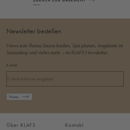
ZURÜCK ZUR ÜBERSICHT
Newsletter bestellen
News zum Thema Sauna kaufen, Spa planen, Angebote im
Saunashop und vieles mehr – im KLAFS Newsletter.
E-Mail
Weiter
Über KLAFS
Kontakt