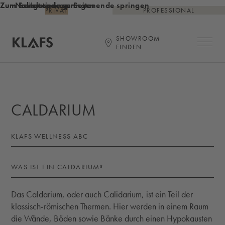
Zum Inhalt springen
Zum Seitenende springen
Zur Navigation am Seitenende springen
PRIVAT
PROFESSIONAL
SHOWROOM
Hauptna
FINDEN
Startseite
CALDARIUM
KLAFS WELLNESS ABC
WAS IST EIN CALDARIUM?
Das Caldarium, oder auch Calidarium, ist ein Teil der
klassisch-römischen Thermen. Hier werden in einem Raum
die Wände, Böden sowie Bänke durch einen Hypokausten