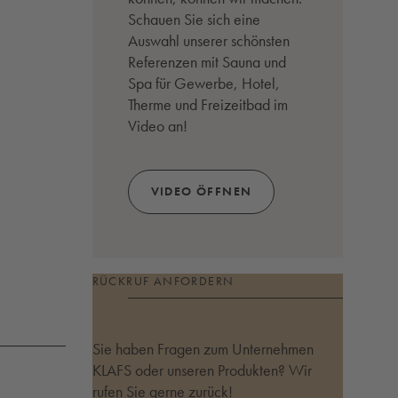
Schauen Sie sich eine
Auswahl unserer schönsten
Referenzen mit Sauna und
Spa für Gewerbe, Hotel,
Therme und Freizeitbad im
Video an!
VIDEO ÖFFNEN
(ÖFFNET SICH IN EINEM MODALEN FE
RÜCKRUF ANFORDERN
Sie haben Fragen zum Unternehmen
KLAFS oder unseren Produkten? Wir
rufen Sie gerne zurück!