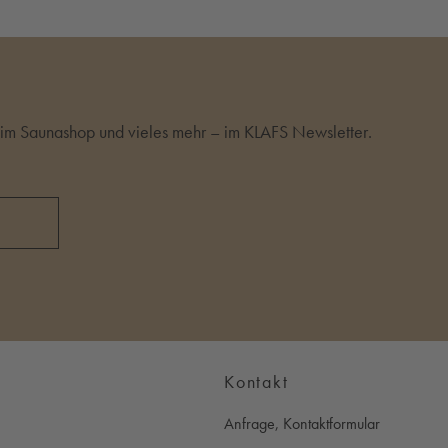
m Saunashop und vieles mehr – im KLAFS Newsletter.
Kontakt
Anfrage, Kontaktformular