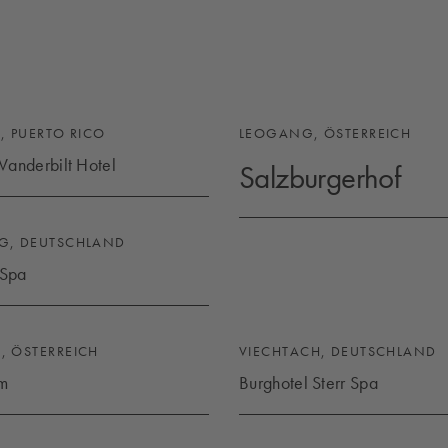
, PUERTO RICO
LEOGANG, ÖSTERREICH
anderbilt Hotel
Salzburgerhof
 VANDERBILT HOTEL
SALZBURGERHOF
G, DEUTSCHLAND
 Spa
F SPA
 ÖSTERREICH
VIECHTACH, DEUTSCHLAND
lm
Burghotel Sterr Spa
FALM
BURGHOTEL STERR SPA