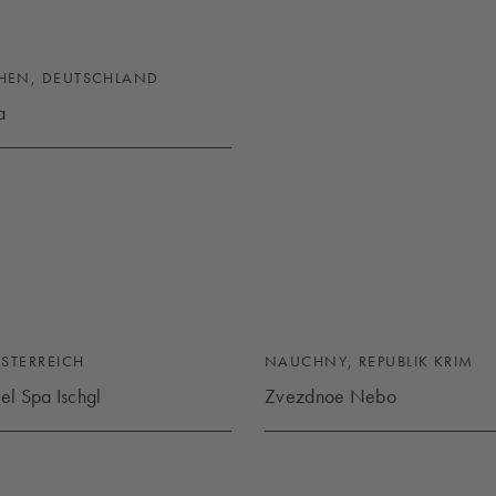
HEN, DEUTSCHLAND
a
SPA
ÖSTERREICH
NAUCHNY, REPUBLIK KRIM
el Spa Ischgl
Zvezdnoe Nebo
OTEL SPA ISCHGL
ZVEZDNOE NEBO