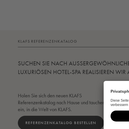
KLAFS REFERENZENKATALOG
SUCHEN SIE NACH AUSSERGEWÖHNLICHEN 
LUXURIÖSEN HOTEL-SPA REALISIEREN WIR
Holen Sie sich den neuen KLAFS
Referenzenkatalog nach Hause und tauchen Sie
ein, in die Welt von KLAFS.
REFERENZENKATALOG BESTELLEN