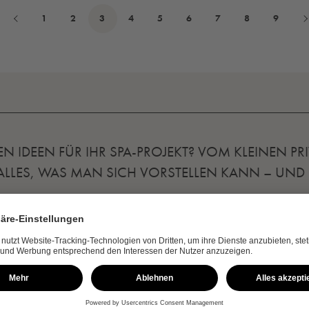
1
2
3
4
5
6
7
8
9
IDEEN FÜR IHR SPA-PROJEKT? VOM KLEINEN PR
 ALLES, WAS MAN SICH VORSTELLEN KANN – UND