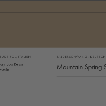
SÜDTIROL, ITALIEN
BALDERSCHWANG, DEUTSC
xury Spa Resort
Mountain Spring 
stein
MOUNTAIN SPRING SPA
UXURY SPA RESORT SCHWARZENSTEIN