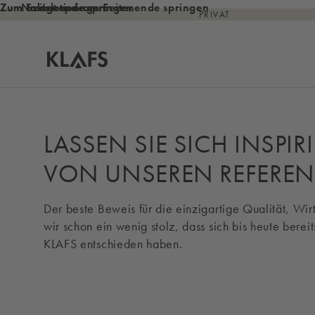
Zum Inhalt springen
Zum Seitenende springen
Zur Navigation am Seitenende springen
PRIVAT
Startseite
LASSEN SIE SICH INSPIR
VON UNSEREN REFEREN
Der beste Beweis für die einzigartige Qualität, Wi
wir schon ein wenig stolz, dass sich bis heute berei
KLAFS entschieden haben.