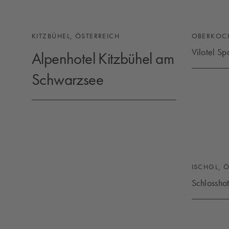
KITZBÜHEL, ÖSTERREICH
OBERKOC
Vilotel Sp
Alpenhotel Kitzbühel am
VILOTEL 
Schwarzsee
ALPENHOTEL KITZBÜHEL AM SCHWARZSEE
ISCHGL, 
Schlosshot
SCHLOSSH