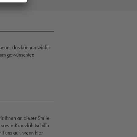
nnen, das können wir für
h zum gewünschten
ir Ihnen an dieser Stelle
 sowie Kreuzfahrtschiffe
it uns auf, wenn hier