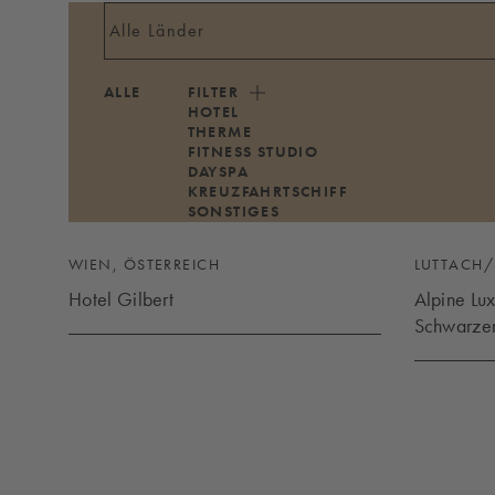
ALLE
FILTER
HOTEL
THERME
FITNESS STUDIO
DAYSPA
KREUZFAHRTSCHIFF
SONSTIGES
WIEN, ÖSTERREICH
LUTTACH/
Hotel Gilbert
Alpine Lu
HOTEL GILBERT
Schwarzen
ALPINE L