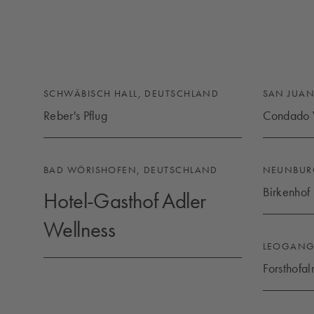
SCHWÄBISCH HALL, DEUTSCHLAND
SAN JUAN
Reber's Pflug
Condado V
REBER'S PFLUG
CONDADO
BAD WÖRISHOFEN, DEUTSCHLAND
NEUNBUR
Birkenhof
Hotel-Gasthof Adler
BIRKENHO
Wellness
LEOGANG,
HOTEL-GASTHOF ADLER WELLNESS
Forsthofa
FORSTHO