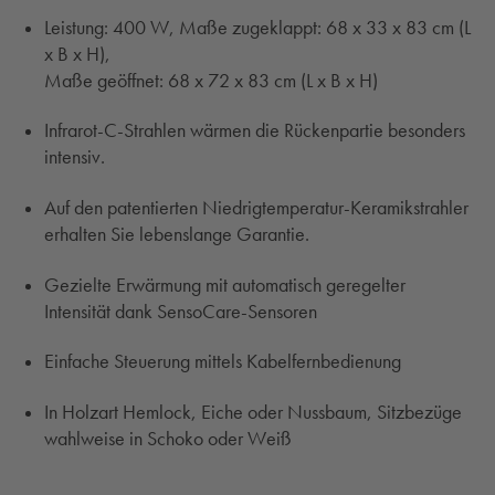
Leistung: 400 W, Maße zugeklappt: 68 x 33 x 83 cm (L
x B x H),
Maße geöffnet: 68 x 72 x 83 cm (L x B x H)
Infrarot-C-Strahlen wärmen die Rückenpartie besonders
intensiv.
Auf den patentierten Niedrigtemperatur-Keramikstrahler
erhalten Sie lebenslange Garantie.
Gezielte Erwärmung mit automatisch geregelter
Intensität dank SensoCare-Sensoren
Einfache Steuerung mittels Kabelfernbedienung
In Holzart Hemlock, Eiche oder Nussbaum, Sitzbezüge
wahlweise in Schoko oder Weiß