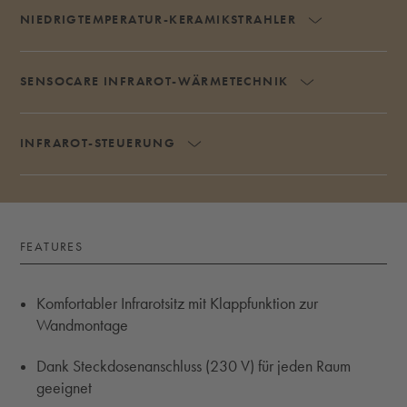
NIEDRIGTEMPERATUR-KERAMIKSTRAHLER
AKKORDEON 
SENSOCARE INFRAROT-WÄRMETECHNIK
AKKORDEON U
INFRAROT-STEUERUNG
AKKORDEON UMSCHALTEN
FEATURES
Komfortabler Infrarotsitz mit Klappfunktion zur
Wandmontage
Dank Steckdosenanschluss (230 V) für jeden Raum
geeignet