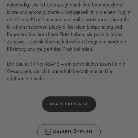
notwendig. Die S1 überzeugt durch ihre beeindruckend
kurze und unkomplizierte Montagezeit: In nur einem Tag ist
die S1 von KLAFS montiert und voll einsatzbereit. Sie steht
für einen modernen Lifestyle, bei dem Entspannung und
Regeneration ihren fixen Platz haben, sie passt in jedes
Zuhause, ist dank klarem, kubischen Design ein moderner
Blickfang und steigert das Wohlbefinden.
Die Sauna S1 von KLAFS – ein persönlicher Luxus für die
Gesundheit, der sich dauerhaft bezahlt macht. Hier
erfahren Sie mehr:
KLAFS SAUNA S1
(ÖFFNET SICH IN EINEM MODALEN FENS
GALERIE ÖFFNEN