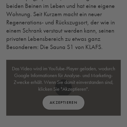
beiden Beinen im Leben und hat eine eigene
Wohnung. Seit Kurzem macht ein neuer
Regenerations- und Rückszugsort, der wie in
einem Schrank verstaut werden kann, seinen
privaten Lebensbereich zu etwas ganz
Besonderem: Die Sauna S1 von KLAFS.
Das Video wird im YouTube-Player geladen, wodurch
Google Informationen für Analyse- und Marketing-
Video abspielen
Zwecke erhält. Wenn Sie damit einverstanden sind,
klicken Sie "Akzeptieren".
AKZEPTIEREN