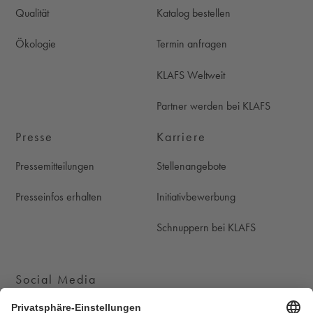
Qualität
Katalog bestellen
Ökologie
Termin anfragen
KLAFS Weltweit
Partner werden bei KLAFS
Presse
Karriere
Pressemitteilungen
Stellenangebote
Presseinfos erhalten
Initiativbewerbung
Schnuppern bei KLAFS
Social Media