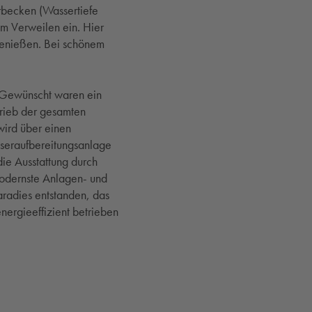
becken (Wassertiefe
um Verweilen ein. Hier
Genießen. Bei schönem
. Gewünscht waren ein
trieb der gesamten
wird über einen
seraufbereitungsanlage
die Ausstattung durch
modernste Anlagen- und
aradies entstanden, das
nergieeffizient betrieben