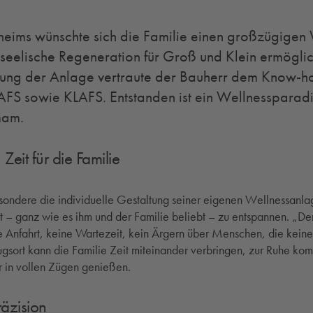
eims wünschte sich die Familie einen großzügigen 
seelische Regeneration für Groß und Klein ermöglich
rung der Anlage vertraute der Bauherr dem Know-h
AFS sowie KLAFS. Entstanden ist ein Wellnessparadi
mam.
Zeit für die Familie
esondere die individuelle Gestaltung seiner eigenen Wellnessanla
 – ganz wie es ihm und der Familie beliebt – zu entspannen. „Der
e Anfahrt, keine Wartezeit, kein Ärgern über Menschen, die kein
gsort kann die Familie Zeit miteinander verbringen, zur Ruhe ko
r in vollen Zügen genießen.
räzision