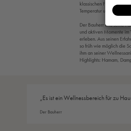
klassischen Finnischen S
Temperatur und Luftfeuchti
Der Bauherr und seine Fa
und aktiven Momente im 
erleben. Aus seinen Erfahr
so früh wie möglich die 
ihm an seiner Wellnessanl
Highlights: Hamam, Damp
Es ist ein Wellnessbereich für zu Ha
Der Bauherr