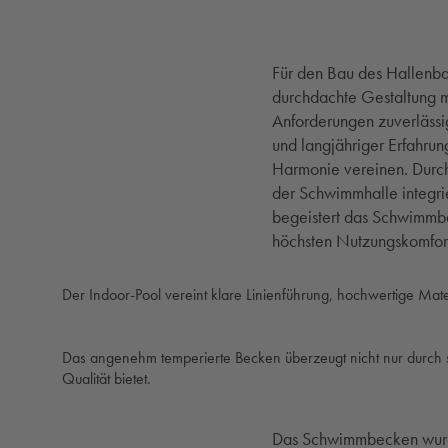
Für den Bau des Hallenba
durchdachte Gestaltung mi
Anforderungen zuverlässig
und langjähriger Erfahrun
Harmonie vereinen. Durch
der Schwimmhalle integri
begeistert das Schwimmba
höchsten Nutzungskomfor
Der Indoor-Pool vereint klare Linienführung, hochwertige Mate
Das angenehm temperierte Becken überzeugt nicht nur durch s
Qualität bietet.
Das Schwimmbecken wurde 