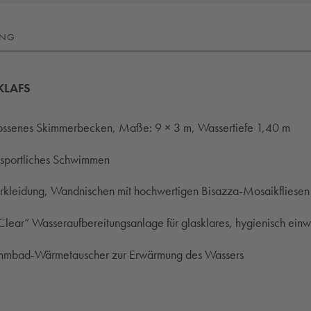
UNG
 KLAFS
ossenes Skimmerbecken, Maße: 9 × 3 m, Wassertiefe 1,40 m
sportliches Schwimmen
rkleidung, Wandnischen mit hochwertigen Bisazza-Mosaikfliesen
ear“ Wasseraufbereitungsanlage für glasklares, hygienisch ein
wimmbad-Wärmetauscher zur Erwärmung des Wassers