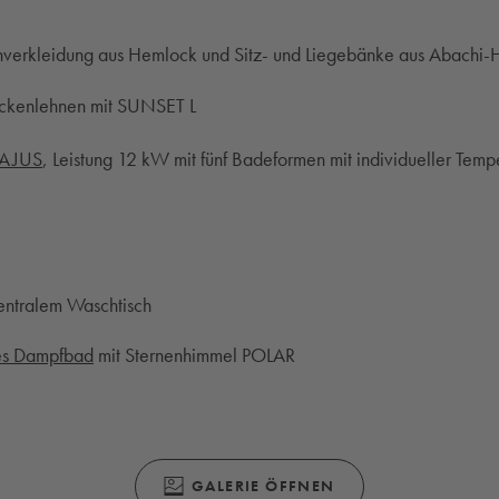
enverkleidung aus Hemlock und Sitz- und Liegebänke aus Abachi-
ückenlehnen mit SUNSET L
MAJUS
, Leistung 12 kW mit fünf Badeformen mit individueller Tempe
entralem Waschtisch
les Dampfbad
mit Sternenhimmel POLAR
(ÖFFNET SICH IN EINEM MODALEN FENS
GALERIE ÖFFNEN