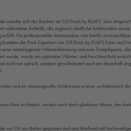
ds wandte sich der Bauherr an SSF.Pools by KLAFS. Sein Anspruch:
t vollendeter Ästhetik, die zugleich sämtliche funktionalen sowi
 erfüllt. Ein professioneller Innenausbau war hierfür unverzichtb
g konnten die Pool-Experten von SSF.Pools by KLAFS Form und Fun
 eine innenliegende Wärmedämmung und eine Dampfsperre, die na
ert wurde, wurde ein optimaler Wärme- und Feuchteschutz erreich
d nicht nur optisch, sondern gewährleistet auch ein dauerhaft 
t.
rialien und ein stimmungsvolles Lichtkonzept zu einer architektonisch 
eine klare Architektur, sondern auch durch glasklares Wasser, das dan
vor Ort aus Beton gegossen und anschließend mit hochwertigen 