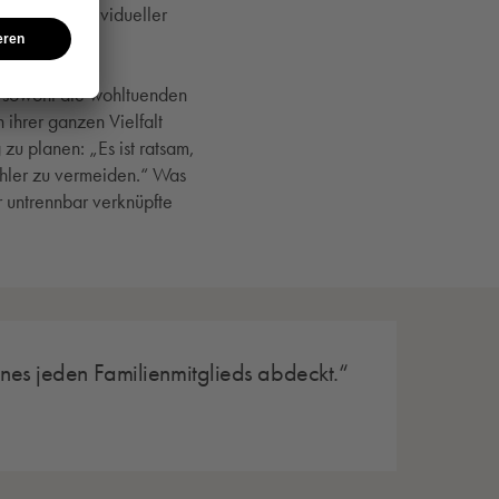
rmen mit individueller
g sowohl die wohltuenden
hrer ganzen Vielfalt
 zu planen: „Es ist ratsam,
ehler zu vermeiden.“ Was
r untrennbar verknüpfte
ines jeden Familienmitglieds abdeckt.