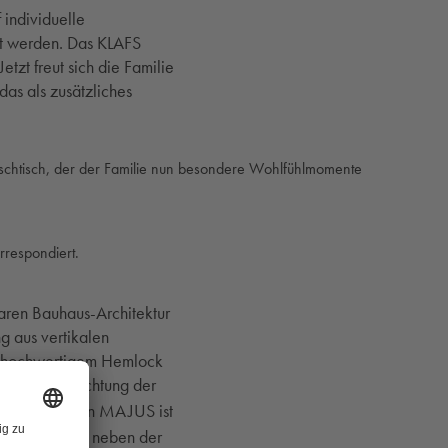
individuelle
rt werden. Das KLAFS
tzt freut sich die Familie
as als zusätzliches
aschtisch, der der Familie nun besondere Wohlfühlmomente
rrespondiert.
aren Bauhaus-Architektur
g aus vertikalen
it hochwertigem Hemlock
ie Hinterleuchtung der
®
NARIUM
-Ofen MAJUS ist
t die Familie neben der