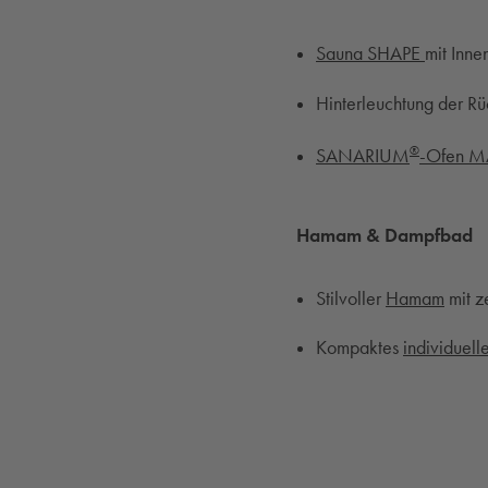
Sauna SHAPE
mit Inn
Hinterleuchtung der R
®
SANARIUM
-Ofen 
Hamam & Dampfbad
Stilvoller
Hamam
mit z
Kompaktes
individuel