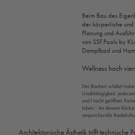
Beim Bau des Eigenh
der körperliche und 
Planung und Ausfüh
von SSF.Pools by KL
Dampfbad und Ha
Wellness hoch vier: 
Der Bauherr schätzt insb
Unabhängigkeit, jederzeit
und Nacht geöffnet. Kein
leben.“ An diesem Rückzu
anspruchsvolle Badekultu
Architektonische Ästhetik trifft technische P