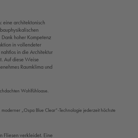
 eine architektonisch
e bauphysikalischen
ar. Dank hoher Kompetenz
ktion in vollendeter
htlos in die Architektur
t. Auf diese Weise
angenehmes Raumklima und
durchdachten Wohlfühloase.
k moderner „Ospa Blue Clear“-Technologie jederzeit höchste
Fliesen verkleidet. Eine