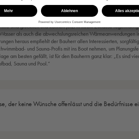
auna in den Genuss von vier weiteren abwechslungsreichen Badefo
gkeit.
milie sind glücklich und können jetzt in ihrem Zuhause regelmäßi
Wasser als auch die abwechslungsreichen Wärmeanwendungen in i
ungen heraus empfiehlt der Bauherr allen Interessierten, sorgfältig
Schwimmbad- und Sauna-Profis mit ins Boot nehmen, um Planungsf
age am besten gefällt, ist für den Bauherrn ganz klar: „Es sind vie
fbad, Sauna und Pool.“
use, der keine Wünsche offenlässt und die Bedürfnisse e