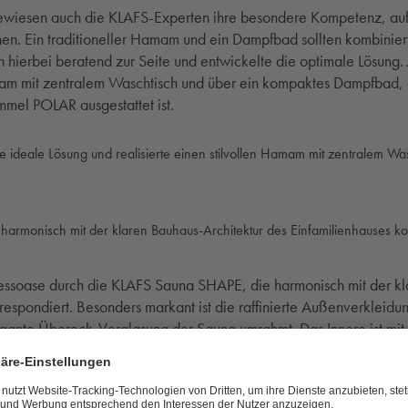
wiesen auch die KLAFS-Experten ihre besondere Kompetenz, auf 
n. Ein traditioneller Hamam und ein Dampfbad sollten kombinie
hierbei beratend zur Seite und entwickelte die optimale Lösung. Je
mam mit zentralem Waschtisch und über ein kompaktes Dampfbad, d
mmel POLAR ausgestattet ist.
ideale Lösung und realisierte einen stilvollen Hamam mit zentralem W
armonisch mit der klaren Bauhaus-Architektur des Einfamilienhauses ko
essoase durch die KLAFS Sauna SHAPE, die harmonisch mit der kl
respondiert. Besonders markant ist die raffinierte Außenverkleidun
egante Übereck-Verglasung der Sauna umrahmt. Das Innere ist m
die komfortablen Sitz- und Liegebänke aus edlem Abachi-Holz. D
 L setzt die Sauna stimmungsvoll in Szene. Der Sauna- und SA
®
12 kW ein wahres Kraftpaket. Dank der SANARIUM
-Funktion komm