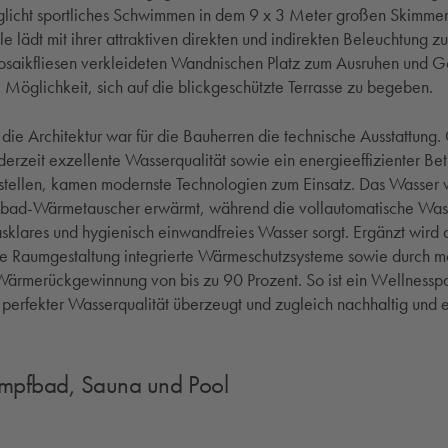
icht sportliches Schwimmen in dem 9 x 3 Meter großen Skimmer
 lädt mit ihrer attraktiven direkten und indirekten Beleuchtung z
osaikfliesen verkleideten Wandnischen Platz zum Ausruhen und 
Möglichkeit, sich auf die blickgeschützte Terrasse zu begeben.
die Architektur war für die Bauherren die technische Ausstattung
derzeit exzellente Wasserqualität sowie ein energieeffizienter Be
stellen, kamen modernste Technologien zum Einsatz. Das Wasser 
mbad-Wärmetauscher erwärmt, während die vollautomatische Was
sklares und hygienisch einwandfreies Wasser sorgt. Ergänzt wird 
die Raumgestaltung integrierte Wärmeschutzsysteme sowie durch 
 Wärmerückgewinnung von bis zu 90 Prozent. So ist ein Wellnessp
perfekter Wasserqualität überzeugt und zugleich nachhaltig und e
ampfbad, Sauna und Pool