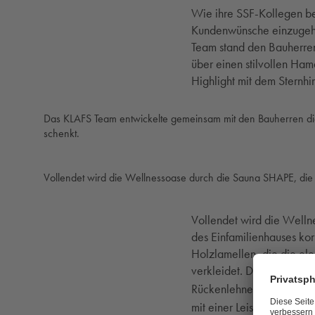
Wie ihre SSF-Kollegen be
Kundenwünsche einzugehe
Team stand den Bauherren 
über einen stilvollen Ha
Highlight mit dem Sternhi
Das KLAFS Team entwickelte gemeinsam mit den Bauherren die 
schenkt.
Vollendet wird die Wellnessoase durch die Sauna SHAPE, die h
Vollendet wird die Welln
des Einfamilienhauses kor
Holzlamellen, die die el
verkleidet. Dazu kommen 
Rückenlehnen mit SUNSET
mit einer Leistung von 