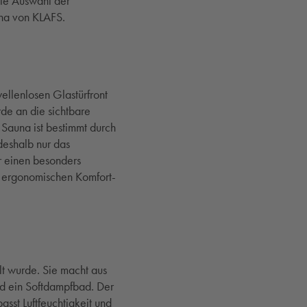
die Auswahl der
na von KLAFS.
llenlosen Glastürfront
de an die sichtbare
 Sauna ist bestimmt durch
deshalb nur das
r einen besonders
r ergonomischen Komfort-
t wurde. Sie macht aus
nd ein Softdampfbad. Der
sst Luftfeuchtigkeit und