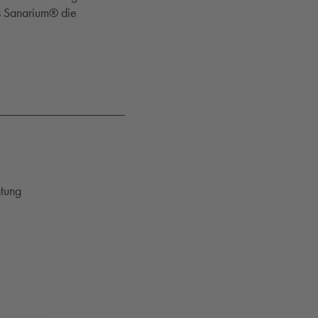
as Sanarium® die
htung