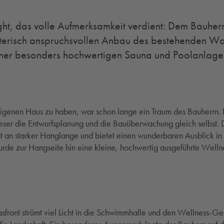
ht, das volle Aufmerksamkeit verdient: Dem Bauherr
lterisch anspruchsvollen Anbau des bestehenden W
ner besonders hochwertigen Sauna und Poolanlage z
eigenen Haus zu haben, war schon lange ein Traum des Bauherrn. D
ieser die Entwurfsplanung und die Bauüberwachung gleich selbst. 
 an starker Hanglange und bietet einen wunderbaren Ausblick in 
e zur Hangseite hin eine kleine, hochwertig ausgeführte Welln
FNEN
sfront strömt viel Licht in die Schwimmhalle und den Wellness-Gen