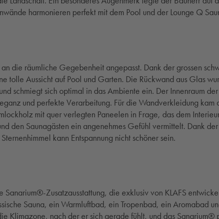
die Landschaft. Ein besonderes Augenmerk legte der Bauherr auf 
einwände harmonieren perfekt mit dem Pool und der Lounge Q Sau
GRÖSSERE VERSION ÖFFNEN
 an die räumliche Gegebenheit angepasst. Dank der grossen schwe
ne tolle Aussicht auf Pool und Garten. Die Rückwand aus Glas wur
nd schmiegt sich optimal in das Ambiente ein. Der Innenraum der
Eleganz und perfekte Verarbeitung. Für die Wandverkleidung kam 
mlockholz mit quer verlegten Paneelen in Frage, das dem Interieu
und den Saunagästen ein angenehmes Gefühl vermittelt. Dank de
 Sternenhimmel kann Entspannung nicht schöner sein.
GRÖSSERE VERSION ÖFFNEN
ie Sanarium®-Zusatzausstattung, die exklusiv von KLAFS entwickel
lassische Sauna, ein Warmluftbad, ein Tropenbad, ein Aromabad u
ie Klimazone, nach der er sich gerade fühlt, und das Sanarium® pa