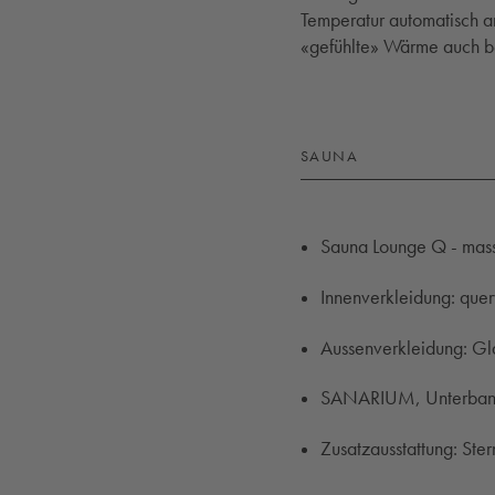
Temperatur automatisch an
«gefühlte» Wärme auch bei
SAUNA
Sauna Lounge Q - mass
Innenverkleidung: que
Aussenverkleidung: Gl
SANARIUM, Unterba
Zusatzausstattung: St