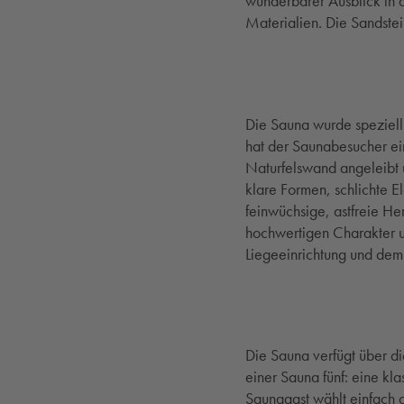
wunderbarer Ausblick in 
Materialien. Die Sandst
Die Sauna wurde speziell
hat der Saunabesucher ei
Naturfelswand angeleibt u
klare Formen, schlichte 
feinwüchsige, astfreie He
hochwertigen Charakter 
Liegeeinrichtung und dem
Die Sauna verfügt über d
einer Sauna fünf: eine k
Saunagast wählt einfach d