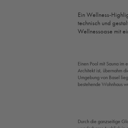
Ein Wellness-Highlig
technisch und gesta
Wellnessoase mit ei
Einen Pool mit Sauna im 
Architekt ist, übernahm d
Umgebung von Basel liegt
bestehende Wohnhaus wurd
GRÖSSERE VERSION ÖF
Durch die ganzseitige Gla