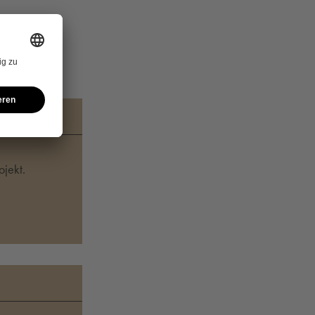
TER)
jekt.