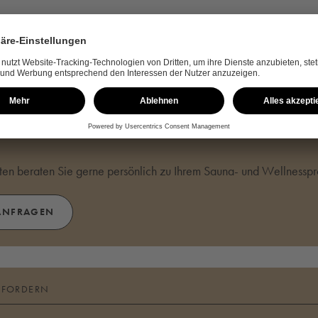
(ÖFFNET SICH IN EINEM MODALEN FENS
GALERIE ÖFFNEN
RAGEN
en beraten Sie gerne persönlich zu Ihrem Sauna- und Wellnesspro
ANFRAGEN
NFORDERN