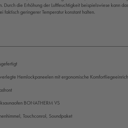
. Durch die Erhöhung der Luftfeuchtigkeit beispielswiese kann d
 faktisch geringerer Temperatur konstant halten.
gefertigt
rverlegte Hemlockpaneelen mit ergonomische Komfortliegeeinric
asfront
nksaunaofen BONATHERM VS
ernenhimmel, Touchconrol, Soundpaket