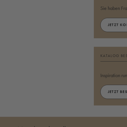
Sie haben Fr
JETZT K
KATALOG BE
Inspiration r
JETZT BE