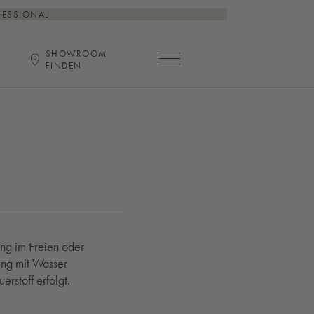
FESSIONAL
SHOWROOM
Hauptnavigation öffnen
FINDEN
ng im Freien oder
ung mit Wasser
rstoff erfolgt.