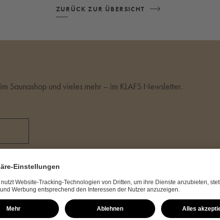
ZURÜCK ZUR ÜBERSICHT
m Saunashop und vieles mehr – im KLAFS Newsletter.
Kontakt