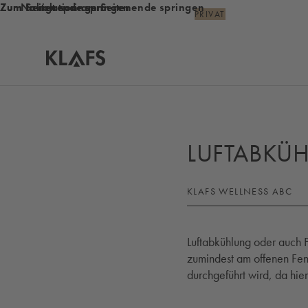
Zum Inhalt springen
Zum Seitenende springen
Zur Navigation am Seitenende springen
PRIVAT
Startseite
LUFTABKÜ
KLAFS WELLNESS ABC
Luftabkühlung oder auch 
zumindest am offenen Fen
durchgeführt wird, da hier