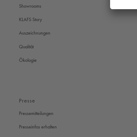
Showrooms
KLAFS Story
Auszeichnungen
Qualität
Ökologie
Presse
Pressemitteilungen
Presseinfos erhalten