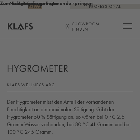
Zum Inhalt springen
Zum Seitenende springen
Zur Navigation am Seitenende springen
PRIVAT
PROFESSIONAL
SHOWROOM
Hauptna
FINDEN
Startseite
HYGROMETER
KLAFS WELLNESS ABC
Der Hygrometer misst den Anteil der vorhandenen
Feuchtigkeit an der maximalen Sättigung. Gibt der
Hygrometer 50 % Sättigung an, so wären bei 0 °C 2,5
Gramm Wasser vorhanden, bei 80 °C 41 Gramm und bei
100 °C 245 Gramm.