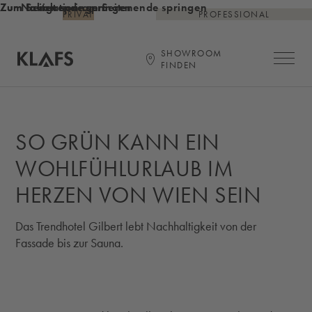
Zum Inhalt springen
Zum Seitenende springen
Zur Navigation am Seitenende springen
PRIVAT
PROFESSIONAL
SHOWROOM
Hauptna
FINDEN
Startseite
SO GRÜN KANN EIN
WOHLFÜHLURLAUB IM
HERZEN VON WIEN SEIN
Das Trendhotel Gilbert lebt Nachhaltigkeit von der
Fassade bis zur Sauna.