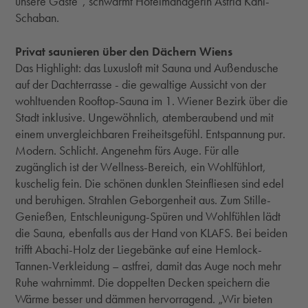
unsere Gäste“, schwärmt Hotelmanagerin Astrid Kahl-
Schaban.
Privat saunieren über den Dächern Wiens
Das Highlight: das Luxusloft mit Sauna und Außendusche
auf der Dachterrasse - die gewaltige Aussicht von der
wohltuenden Rooftop-Sauna im 1. Wiener Bezirk über die
Stadt inklusive. Ungewöhnlich, atemberaubend und mit
einem unvergleichbaren Freiheitsgefühl. Entspannung pur.
Modern. Schlicht. Angenehm fürs Auge. Für alle
zugänglich ist der Wellness-Bereich, ein Wohlfühlort,
kuschelig fein. Die schönen dunklen Steinfliesen sind edel
und beruhigen. Strahlen Geborgenheit aus. Zum Stille-
Genießen, Entschleunigung-Spüren und Wohlfühlen lädt
die Sauna, ebenfalls aus der Hand von KLAFS. Bei beiden
trifft Abachi-Holz der Liegebänke auf eine Hemlock-
Tannen-Verkleidung – astfrei, damit das Auge noch mehr
Ruhe wahrnimmt. Die doppelten Decken speichern die
Wärme besser und dämmen hervorragend. „Wir bieten