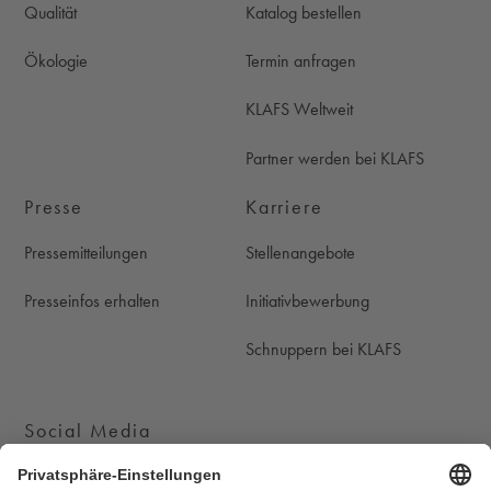
Qualität
Katalog bestellen
Ökologie
Termin anfragen
KLAFS Weltweit
Partner werden bei KLAFS
Presse
Karriere
Pressemitteilungen
Stellenangebote
Presseinfos erhalten
Initiativbewerbung
Schnuppern bei KLAFS
Social Media