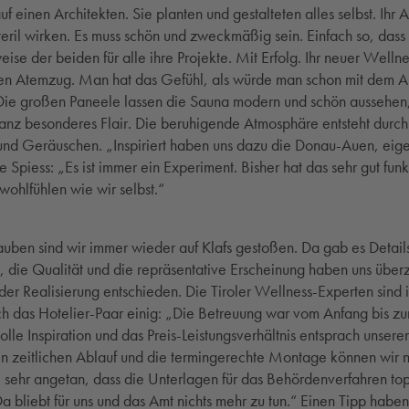
uf einen Architekten. Sie planten und gestalteten alles selbst. Ihr
steril wirken. Es muss schön und zweckmäßig sein. Einfach so, dass 
ise der beiden für alle ihre Projekte. Mit Erfolg. Ihr neuer Welln
en Atemzug. Man hat das Gefühl, als würde man schon mit dem Ab
 Die großen Paneele lassen die Sauna modern und schön aussehen,
 ganz besonderes Flair. Die beruhigende Atmosphäre entsteht durc
und Geräuschen. „Inspiriert haben uns dazu die Donau-Auen, ei
e Spiess: „Es ist immer ein Experiment. Bisher hat das sehr gut funkt
wohlfühlen wie wir selbst.“
uben sind wir immer wieder auf Klafs gestoßen. Da gab es Details
, die Qualität und die repräsentative Erscheinung haben uns über
i der Realisierung entschieden. Die Tiroler Wellness-Experten sind 
ch das Hotelier-Paar einig: „Die Betreuung war vom Anfang bis z
lle Inspiration und das Preis-Leistungsverhältnis entsprach unsere
n zeitlichen Ablauf und die termingerechte Montage können wir nu
sehr angetan, dass die Unterlagen für das Behördenverfahren top
bliebt für uns und das Amt nichts mehr zu tun.“ Einen Tipp haben 