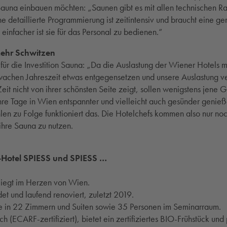
Sauna einbauen möchten: „Saunen gibt es mit allen technischen Ra
ne detaillierte Programmierung ist zeitintensiv und braucht eine g
 einfacher ist sie für das Personal zu bedienen.“
mehr Schwitzen
ür die Investition Sauna: „Da die Auslastung der Wiener Hotels m
chwachen Jahreszeit etwas entgegensetzen und unsere Auslastung v
Zeit nicht von ihrer schönsten Seite zeigt, sollen wenigstens jene 
hre Tage in Wien entspannter und vielleicht auch gesünder genieß
len zu Folge funktioniert das. Die Hotelchefs kommen also nur no
 ihre Sauna zu nutzen.
-Hotel SPIESS und SPIESS …
 liegt im Herzen von Wien.
und laufend renoviert, zuletzt 2019.
e in 22 Zimmern und Suiten sowie 35 Personen im Seminarraum.
h (ECARF-zertifiziert), bietet ein zertifiziertes BIO-Frühstück und 