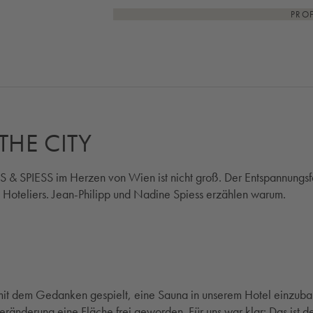
PRO
THE CITY
S & SPIESS im Herzen von Wien ist nicht groß. Der Entspannungsfa
e Hoteliers. Jean-Philipp und Nadine Spiess erzählen warum.
it dem Gedanken gespielt, eine Sauna in unserem Hotel einzuba
eränderung eine Fläche frei geworden. Für uns war klar: Das ist der