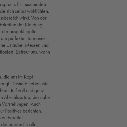
 Anspruch: Es muss modern
sie sich selbst wohlfühlen.
essbereich wirkt. Von der
streifen der Kleidung
 die ausgeklügelte
h die perfekte Harmonie
gene Urlaube, Messen und
ioniert. Es freut uns, wenn
, die uns im Kopf
zeugt. Deshalb haben wir
ihrem Ruf voll und ganz
um Abschluss top, der nahe
n Vorstellungen. Auch
r Positives berichten.
 aufbereitet
die beiden für alle