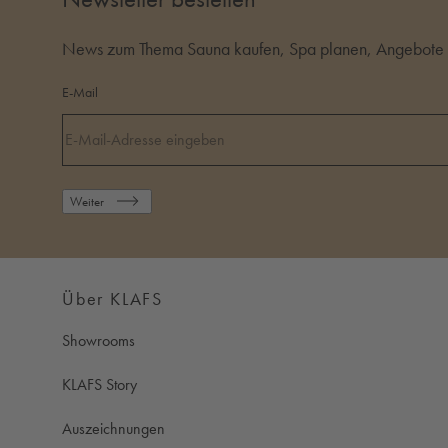
News zum Thema Sauna kaufen, Spa planen, Angebote i
E-Mail
Weiter
Über KLAFS
Showrooms
KLAFS Story
Auszeichnungen