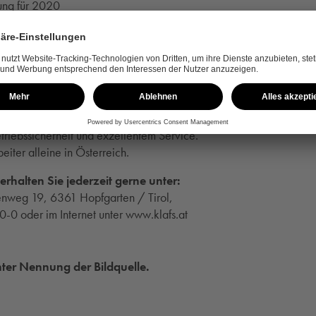
ung für 2020
en TripAdvisor Travellers‘ Choice Award in Folge.
35.000 faszinierende, einzigartige, maßgeschneiderte und nachw
reichischen Hotels, Fitness-Studios, Freizeitbädern und privaten 
für Sauna- und Spa-Angebote mit kompromissloser Qualität, dur
triebssicherheit und exzellentem Service.
ter alleine in Österreich.
rhalten Sie jederzeit gerne unter:
weg 19, 6361 Hopfgarten / Tirol,
-0 oder im Internet unter www.klafs.at
ter Nennung der Bildquelle.