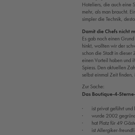
Hoteliers, die auch eine 
mehr, als man braucht. Ei
simpler die Technik, desto
Damit die Chefs nicht 
Es gab noch einen Grund f
hinkt, wollten wir der s
schon die Stadt in dieser 
einen Vorteil haben und i
Spiess. Den aktuellen Zah
selbst einmal Zeit finden,
Zur Sache:
Das Boutique-4-Sterne
· ist privat geführt und
· wurde 2002 gegründet 
· hat Platz für 49 Gäst
· ist Allergiker-freundlic