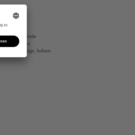
eislich guttuende
Wellness-Oasen.
chdachtem Design, hohem