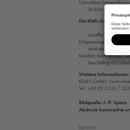
Umweltzeichenzertifizier
· ist stolz auf den siebt
Die Klafs GmbH …
· schaffte bereits über 
Entspannungsorte in öster
· steht als Marktführer 
Komfort, Innovationen, Be
· beschäftigt 65 Mitarbei
Weitere Informationen e
KLAFS GmbH, Sonnwiesen
Tel.: +43 (0) 5335 / 2330
Bildquelle: J.-P. Spiess
Abdruck honorarfrei un
DATEIEN