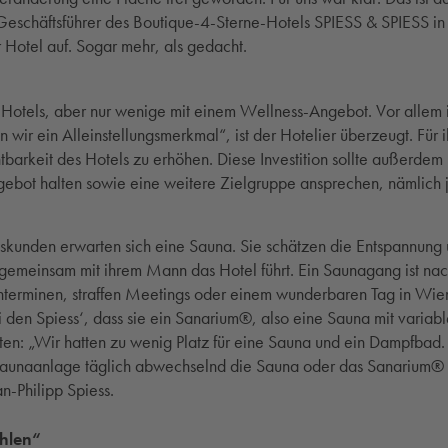
, Geschäftsführer des Boutique-4-Sterne-Hotels SPIESS & SPIESS i
hr Hotel auf. Sogar mehr, als gedacht.
Hotels, aber nur wenige mit einem Wellness-Angebot. Vor allem in
en wir ein Alleinstellungsmerkmal“, ist der Hotelier überzeugt. Für 
tbarkeit des Hotels zu erhöhen. Diese Investition sollte außerd
gebot halten sowie eine weitere Zielgruppe ansprechen, nämlich j
skunden erwarten sich eine Sauna. Sie schätzen die Entspannun
gemeinsam mit ihrem Mann das Hotel führt. Ein Saunagang ist nach
erminen, straffen Meetings oder einem wunderbaren Tag in Wien
i den Spiess‘, dass sie ein Sanarium®, also eine Sauna mit varia
ieten: „Wir hatten zu wenig Platz für eine Sauna und ein Dampfbad.
Saunaanlage täglich abwechselnd die Sauna oder das Sanarium®
n-Philipp Spiess.
ühlen“