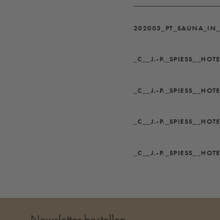
202003_PT_SAUNA_IN_
_C__J.-P._SPIESS__HOT
_C__J.-P._SPIESS__HOT
_C__J.-P._SPIESS__HOT
_C__J.-P._SPIESS__HOT
Newsletter bestellen