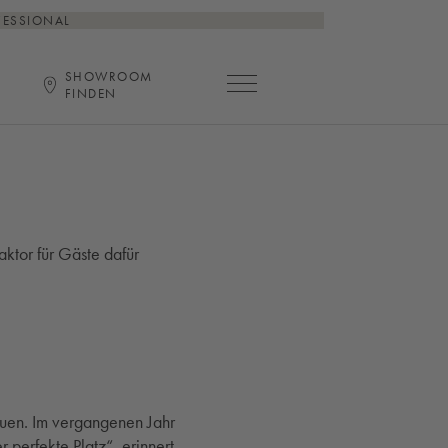
FESSIONAL
SHOWROOM
Hauptnavigation öffnen
FINDEN
ktor für Gäste dafür
uen. Im vergangenen Jahr
 perfekte Platz“, erinnert