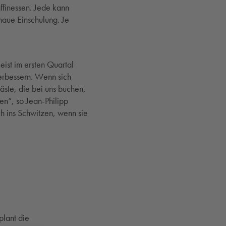
ffinessen. Jede kann
enaue Einschulung. Je
eist im ersten Quartal
erbessern. Wenn sich
Gäste, die bei uns buchen,
en“, so Jean-Philipp
ch ins Schwitzen, wenn sie
plant die