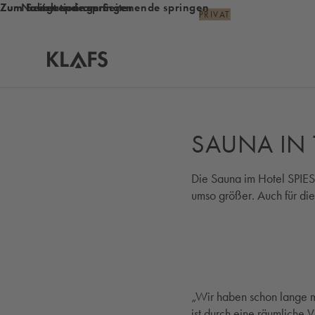
Zum Inhalt springen
Zum Seitenende springen
Zur Navigation am Seitenende springen
PRIVAT
Startseite
SAUNA IN 
Die Sauna im Hotel SPIES
umso größer. Auch für di
„Wir haben schon lange m
ist durch eine räumliche V