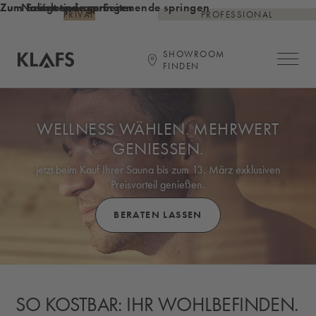
Zum Inhalt springen
Zum Seitenende springen
Zur Navigation am Seitenende springen
PRIVAT
PROFESSIONAL
SHOWROOM
Hauptna
FINDEN
Startseite
WELLNESS WÄHLEN. MEHRWERT
GENIESSEN.
jetzt beim Kauf Ihrer Sauna bis zum 13. März exklusiven
Preisvorteil genießen.
BERATEN LASSEN
SO KOSTBAR: IHR WOHLBEFINDEN.