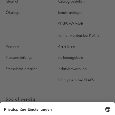
Qualität
Katalog bestellen
Ökologie
Termin anfragen
KLAFS Weltweit
Partner werden bei KLAFS
Presse
Karriere
Pressemitteilungen
Stellenangebote
Presseinfos erhalten
Initiativbewerbung
Schnuppern bei KLAFS
Social Media