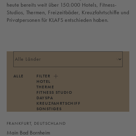
heute bereits weit über 150.000 Hotels, Fitness-
Studios, Thermen, Freizeitbäder, Kreuzfahrtschiffe und
Privatpersonen für KLAFS entschieden haben.
ALLE
FILTER
HOTEL
THERME
FITNESS STUDIO
DAYSPA
KREUZFAHRTSCHIFF
SONSTIGES
FRANKFURT, DEUTSCHLAND
Main Bad Bornheim