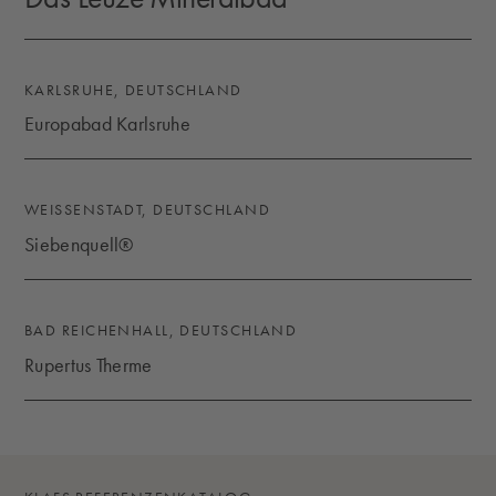
DAS LEUZE MINERALBAD
KARLSRUHE, DEUTSCHLAND
Europabad Karlsruhe
EUROPABAD KARLSRUHE
WEISSENSTADT, DEUTSCHLAND
Siebenquell®
SIEBENQUELL®
BAD REICHENHALL, DEUTSCHLAND
Rupertus Therme
RUPERTUS THERME