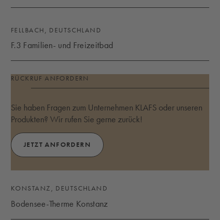
SCHENKENSEEBAD
FELLBACH, DEUTSCHLAND
F.3 Familien- und Freizeitbad
F.3 FAMILIEN- UND FREIZEITBAD
RÜCKRUF ANFORDERN
Sie haben Fragen zum Unternehmen KLAFS oder unseren
Produkten? Wir rufen Sie gerne zurück!
JETZT ANFORDERN
KONSTANZ, DEUTSCHLAND
Bodensee-Therme Konstanz
BODENSEE-THERME KONSTANZ