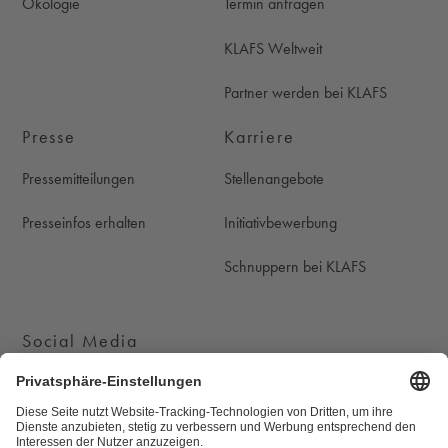
Ökologie
Termin anfragen
KLAFS Weltweit
Partner werden bei KLAFS
Presse
Karriere
Pressemitteilungen
Stellenangebote
Presseinfos erhalten
Initiativbewerbung
Schnuppern bei KLAFS
Social Media
KLAFS auf Instagram
KLAFS auf Youtube
KLAFS auf Pinterest
KLAFS auf Facebook