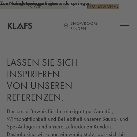
Zum Inhalt springen
Zum Seitenende springen
Zur Navigation am Seitenende springen
PRIVAT
PROFESSIONAL
SHOWROOM
Hauptna
FINDEN
Startseite
LASSEN SIE SICH
INSPIRIEREN.
VON UNSEREN
REFERENZEN.
Der beste Beweis für die einzigartige Qualität,
Wirtschaftlichkeit und Beliebtheit unserer Sauna- und
Spa-Anlagen sind unsere zufriedenen Kunden.
Deshalb sind wir schon ein wenig stolz, dass sich bis