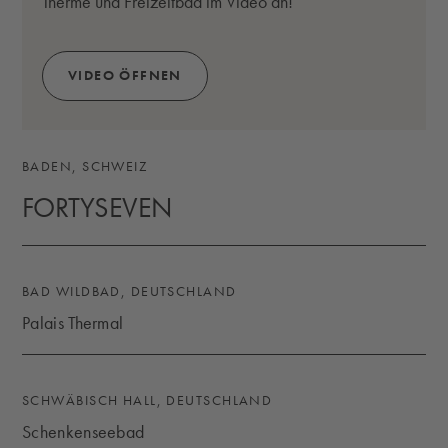
Therme und Freizeitbad im Video an!
VIDEO ÖFFNEN
(ÖFFNET SICH IN EINEM MODALEN FENSTER)
BADEN, SCHWEIZ
FORTYSEVEN
FORTYSEVEN
BAD WILDBAD, DEUTSCHLAND
Palais Thermal
PALAIS THERMAL
SCHWÄBISCH HALL, DEUTSCHLAND
Schenkenseebad