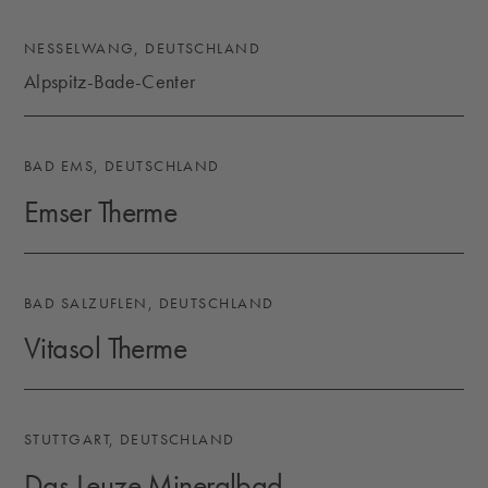
NESSELWANG, DEUTSCHLAND
Alpspitz-Bade-Center
ALPSPITZ-BADE-CENTER
BAD EMS, DEUTSCHLAND
Emser Therme
EMSER THERME
BAD SALZUFLEN, DEUTSCHLAND
Vitasol Therme
VITASOL THERME
STUTTGART, DEUTSCHLAND
Das Leuze Mineralbad