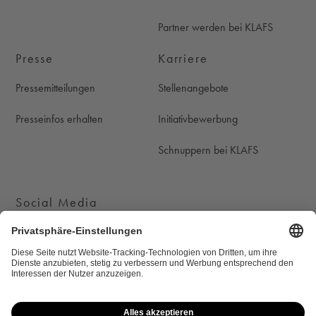
Partner werden bei KLAFS
Presse
Karriere
Pressemitteilungen
Stellenangebote
Presseinfos erhalten
Initiativbewerbung
Schnuppern bei KLAFS
Social Media
KLAFS auf Instagram
KLAFS auf Youtube
KLAFS auf Pinterest
KLAFS auf Facebook
Cookie-Einstellungen
Newsletter
Datenschutz
Rechtliche Hinweise