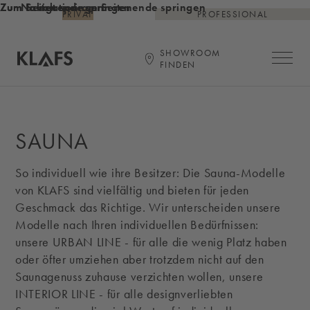
Zum Inhalt springen
Zum Seitenende springen
Zur Navigation am Seitenende springen
PRIVAT
PROFESSIONAL
SHOWROOM
Hauptna
FINDEN
Startseite
SAUNA
So individuell wie ihre Besitzer: Die Sauna-Modelle
von KLAFS sind vielfältig und bieten für jeden
Geschmack das Richtige. Wir unterscheiden unsere
Modelle nach Ihren individuellen Bedürfnissen:
unsere URBAN LINE - für alle die wenig Platz haben
oder öfter umziehen aber trotzdem nicht auf den
Saunagenuss zuhause verzichten wollen, unsere
INTERIOR LINE - für alle designverliebten