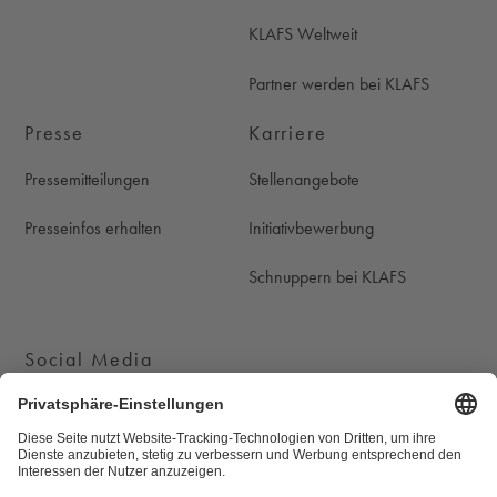
KLAFS Weltweit
Partner werden bei KLAFS
Presse
Karriere
Pressemitteilungen
Stellenangebote
Presseinfos erhalten
Initiativbewerbung
Schnuppern bei KLAFS
Social Media
KLAFS auf Instagram
KLAFS auf Youtube
KLAFS auf Pinterest
KLAFS auf Facebook